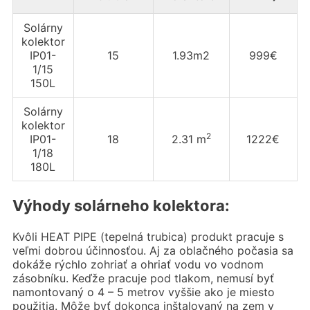
Solárny
kolektor
IP01-
15
1.93m2
999€
1/15
150L
Solárny
kolektor
2
IP01-
18
2.31 m
1222€
1/18
180L
Výhody solárneho kolektora:
Kvôli HEAT PIPE (tepelná trubica) produkt pracuje s
veľmi dobrou účinnosťou. Aj za oblačného počasia sa
dokáže rýchlo zohriať a ohriať vodu vo vodnom
zásobníku. Keďže pracuje pod tlakom, nemusí byť
namontovaný o 4 – 5 metrov vyššie ako je miesto
použitia. Môže byť dokonca inštalovaný na zem v