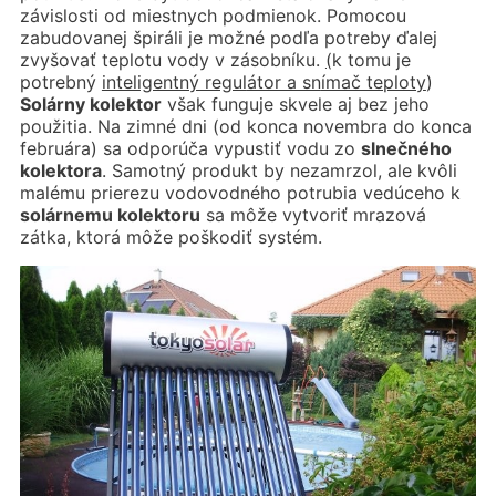
závislosti od miestnych podmienok. Pomocou
zabudovanej špiráli je možné podľa potreby ďalej
zvyšovať teplotu vody v zásobníku.
(
k tomu je
potrebný
inteligentný regul
átor a sn
ímač teploty
)
Sol
árny kolektor
však funguje skvele aj bez jeho
použitia. Na zimné dni (od konca novembra do konca
februára) sa odporúča vypustiť vodu zo
slnečn
ého
kolektora
. Samotný produkt by nezamrzol, ale kvôli
malému prierezu vodovodného potrubia vedúceho k
sol
árnemu kolektoru
sa môže vytvoriť mrazová
zátka, ktorá môže poškodiť systém.