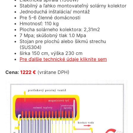
Stabilný a ľahko montovateľný solárny kolektor
Jednoduchá inštalácia/ montáž
Pre 5-6 členné domácnosti
Hmotnosť: 110 kg
Plocha solárneho kolektora: 2,31m2
7 Mpa; skúšobný tlak 1.0 Mpa
Stojan pre plochú alebo šikmú strechu
(SUS304)
šírka 150 cm, výška 230 cm
Pre ďalšie technické údaje kliknite sem
Cena:
1222 €
(vrátane DPH)