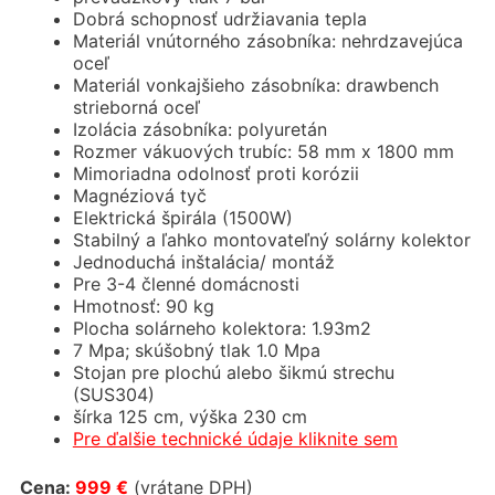
Dobrá schopnosť udržiavania tepla
Materiál vnútorného zásobníka: nehrdzavejúca
oceľ
Materiál vonkajšieho zásobníka: drawbench
strieborná oceľ
Izolácia zásobníka: polyuretán
Rozmer vákuových trubíc: 58 mm x 1800 mm
Mimoriadna odolnosť proti korózii
Magnéziová tyč
Elektrická špirála (1500W)
Stabilný a ľahko montovateľný solárny kolektor
Jednoduchá inštalácia/ montáž
Pre 3-4 členné domácnosti
Hmotnosť: 90 kg
Plocha solárneho kolektora: 1.93m2
7 Mpa; skúšobný tlak 1.0 Mpa
Stojan pre plochú alebo šikmú strechu
(SUS304)
šírka 125 cm, výška 230 cm
Pre ďalšie technické údaje kliknite
sem
Cena:
999 €
(vrátane DPH)