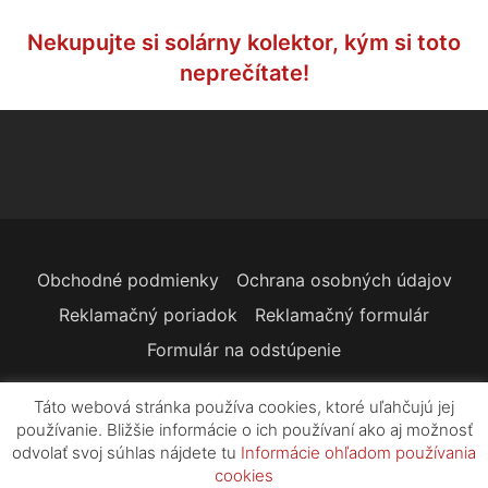
Nekupujte si solárny kolektor, kým si toto
neprečítate!
Obchodné podmienky
Ochrana osobných údajov
Reklamačný poriadok
Reklamačný formulár
Formulár na odstúpenie
Táto webová stránka používa cookies, ktoré uľahčujú jej
používanie. Bližšie informácie o ich používaní ako aj možnosť
Copyright © 2026 Tokyo Solar Slovensko s.r.o |
odvolať svoj súhlas nájdete tu
Informácie ohľadom používania
Všetky práva vyhradené.
cookies