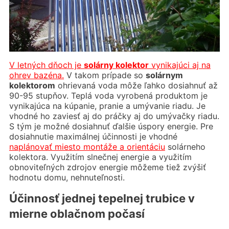
V letných dňoch je
sol
árny kolektor
vynikajúci aj na
ohrev bazéna.
V takom prípade so
solárnym
kolektorom
ohrievaná voda môže ľahko dosiahnuť až
90-95 stupňov. Teplá voda vyrobená produktom je
vynikajúca na kúpanie, pranie a umývanie riadu. Je
vhodné ho zaviesť aj do práčky aj do umývačky riadu.
S tým je možné dosiahnuť ďalšie úspory energie. Pre
dosiahnutie maximálnej účinnosti je vhodné
naplánovať miesto montáže a orientáciu
solárneho
kolektora. Využitím slnečnej energie a využitím
obnoviteľných zdrojov energie môžeme tiež zvýšiť
hodnotu domu, nehnuteľnosti.
Účinnosť jednej tepelnej trubice v
mierne oblačnom počas
í