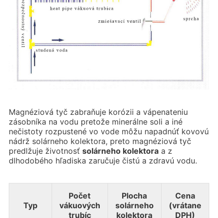
Magnéziová tyč zabraňuje korózii a vápenateniu
zásobníka na vodu pretože minerálne soli a iné
nečistoty rozpustené vo vode môžu napadnúť kovovú
nádrž solárneho kolektora, preto magnéziová tyč
predlžuje životnosť
sol
árneho kolektora
a z
dlhodobého hľadiska zaručuje čistú a zdravú vodu.
Počet
Plocha
Cena
Typ
vákuových
solárneho
(vrátane
trubíc
kolektora
DPH)