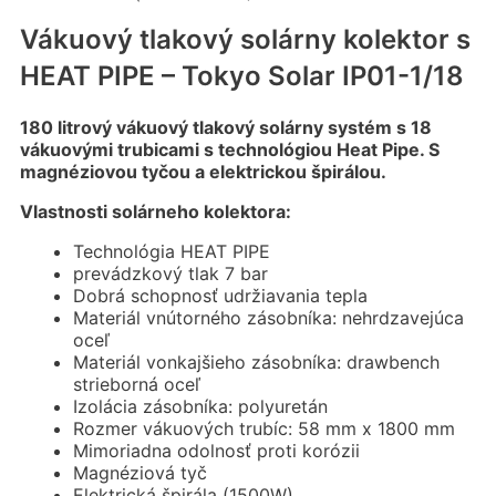
Vákuový tlakový solárny kolektor s
HEAT PIPE – Tokyo Solar IP01-1/18
1
80 litrový vákuový tlakový solárny systém s 1
8
vákuovými trubicami s technológiou Heat Pipe. S
magnéziovou tyčou a elektrickou špirálou.
Vlastnosti solárneho kolektora:
Technológia HEAT PIPE
prevádzkový tlak 7 bar
Dobrá schopnosť udržiavania tepla
Materiál vnútorného zásobníka: nehrdzavejúca
oceľ
Materiál vonkajšieho zásobníka: drawbench
strieborná oceľ
Izolácia zásobníka: polyuretán
Rozmer vákuových trubíc: 58 mm x 1800 mm
Mimoriadna odolnosť proti korózii
Magnéziová tyč
Elektrická špirála (1500W)