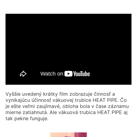
Vy
šš
ie uvedený kr
á
tky film zobrazuje činnosť a
vynikaj
ú
cu
ú
činnosť v
á
kuovej trubice HEAT PIPE. Čo
je e
š
te ve
ľmi
zauj
í
mavé, obloha bola v čase z
á
znamu
mierne zatiahnut
á
. Ale v
á
kuov
á
trubica HEAT PIPE aj
tak pekne funguje.