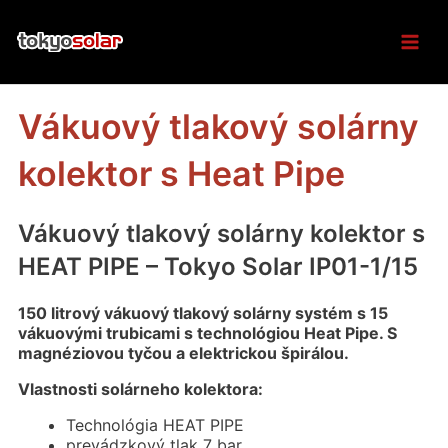
Skip
Mai
to
content
Men
Vákuový tlakový solárny
kolektor s Heat Pipe
Vákuový tlakový solárny kolektor s
HEAT PIPE – Tokyo Solar IP01-1/15
150 litrový vákuový tlakový solárny systém s 15
vákuovými trubicami s technológiou Heat Pipe. S
magnéziovou tyčou a elektrickou špirálou.
Vlastnosti solárneho kolektora:
Technológia HEAT PIPE
prevádzkový tlak 7 bar