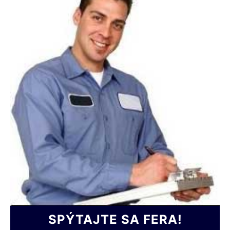
s
SPÝTAJTE SA FERA!