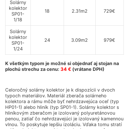
Solárny
kolektor
18
2.31m2
729€
SP01-
1/18
Solárny
kolektor
24
3.09m2
979€
SP01-
1/24
K všetkým typom je možné si objednať aj stojan na
plochú strechu za cenu:
34 €
(vrátane DPH)
Celoročný solárny kolektor je k dispozícii v dvoch
typoch materiálov. Materiál zberača solárneho
kolektora a rámu môže byť nehrdzavejúca oceľ (typ
HP01-1) alebo hliník (typ SP01-1). Solárny kolektor s
hliníkovým zberačom je izolovaný polyuretánovou
penou, zatiaľ čo nehrdzavejúci je izolovaný kamennou
vlnou. To poskytuje lepšiu izoláciu. Vďaka tomu stratí