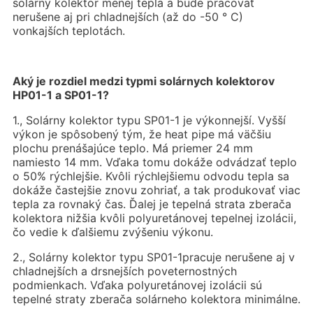
solárny kolektor menej tepla a bude pracovať
nerušene aj pri chladnejších (až do -50 ° C)
vonkajších teplotách.
Aký je rozdiel medzi typmi solárnych kolektorov
HP01-1 a SP01-1?
1., Solárny kolektor typu SP01-1 je výkonnejší. Vyšší
výkon je spôsobený tým, že heat pipe má väčšiu
plochu prenášajúce teplo. Má priemer 24 mm
namiesto 14 mm. Vďaka tomu dokáže odvádzať teplo
o 50% rýchlejšie. Kvôli rýchlejšiemu odvodu tepla sa
dokáže častejšie znovu zohriať, a tak produkovať viac
tepla za rovnaký čas. Ďalej je tepelná strata zberača
kolektora nižšia kvôli polyuretánovej tepelnej izolácii,
čo vedie k ďalšiemu zvýšeniu výkonu.
2., Solárny kolektor typu SP01-1pracuje nerušene aj v
chladnejších a drsnejších poveternostných
podmienkach. Vďaka polyuretánovej izolácii sú
tepelné straty zberača solárneho kolektora minimálne.