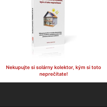
Nekupujte si solárny kolektor, kým si toto
neprečítate!