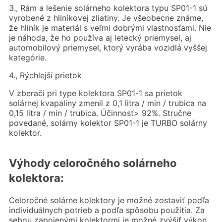
3., Rám a lešenie solárneho kolektora typu SP01-1 sú
vyrobené z hliníkovej zliatiny. Je všeobecne známe,
že hliník je materiál s veľmi dobrými vlastnosťami. Nie
je náhoda, že ho používa aj letecký priemysel, aj
automobilový priemysel, ktorý vyrába vozidlá vyššej
kategórie.
4., Rýchlejší prietok
V zberači pri type kolektora SP01-1 sa prietok
solárnej kvapaliny zmenil z 0,1 litra / min / trubica na
0,15 litra / min / trubica. Účinnosť> 92%. Stručne
povedané, solárny kolektor SP01-1 je TURBO solárny
kolektor.
Výhody celoročného solárneho
kolektora:
Celoročné solárne kolektory je možné zostaviť podľa
individuálnych potrieb a podľa spôsobu použitia. Za
sebou zapojenými kolektormi je možné zvýšiť výkon