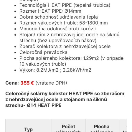
Technológia HEAT PIPE (tepelná trubica)
Rozmer HEAT PIPE: Ø14mm
Dobrá schopnosť udržiavania tepla
Rozmer vákuových trubíc: 58-1800 mm
Mimoriadna odolnosť proti korózii
Stojan/ rám z nehrdzavejúcej ocele na šikmú
strechu (bez upevňovacích hákov)
Zberač kolektora z nehrdzavejúcej ocele
Celoročná prevádzka
Plocha solárneho kolektora: 1.29m2 (v prípade
10 vákuových trubíc)
Výkon: 8.2MJ/m2 ; 2.28kWh/m2
Cena:
355 €
(vrátane DPH)
Celoročný solárny kolektor HEAT PIPE so zberačom
z nehrdzavejúcej ocele a stojanom na šikmú
strechu- Ø14 HEAT PIPE
Počet
Plocha
C
Typ