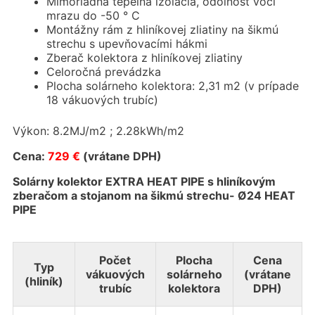
Mimoriadna tepelná izolácia, odolnosť voči
mrazu do -50 ° C
Montážny rám z hliníkovej zliatiny na šikmú
strechu s upevňovacími hákmi
Zberač kolektora z hliníkovej zliatiny
Celoročná prevádzka
Plocha solárneho kolektora: 2,31 m2 (v prípade
18 vákuových trubíc)
Výkon: 8.2MJ/m2 ; 2.28kWh/m2
Cena:
729 €
(vrátane DPH)
Solárny kolektor EXTRA HEAT PIPE s hliníkovým
zberačom a stojanom na šikmú strechu- Ø24 HEAT
PIPE
Počet
Plocha
Cena
Typ
vákuových
solárneho
(vrátane
(hliník)
trubíc
kolektora
DPH)