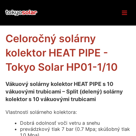
Skip
Mai
to
content
Men
Celoročný solárny
kolektor HEAT PIPE -
Tokyo Solar HP01-1/10
Vákuový solárny kolektor HEAT PIPE s 10
vákuovými trubicami – Split (delený) solárny
kolektor s 10 vákuovými trubicami
Vlastnosti solárneho kolektora:
Dobrá odolnosť voči vetru a snehu
prevádzkový tlak 7 bar (0.7 Mpa; skúšobný tlak
1.0 Mpa)