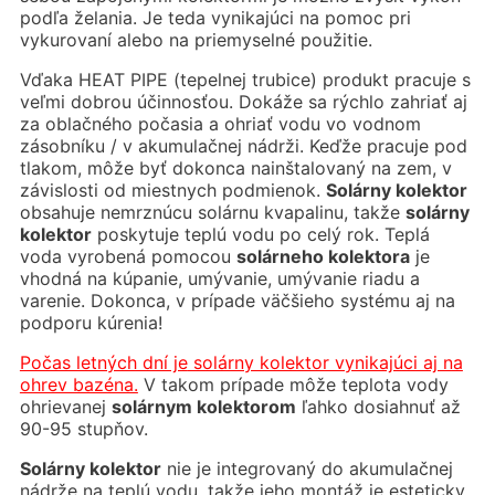
podľa želania. Je teda vynikajúci na pomoc pri
vykurovaní alebo na priemyselné použitie.
Vďaka HEAT PIPE (tepelnej trubice) produkt pracuje s
veľmi dobrou účinnosťou. Dokáže sa rýchlo zahriať aj
za oblačného počasia a ohriať vodu vo vodnom
zásobníku / v akumulačnej nádrži. Keďže pracuje pod
tlakom, môže byť dokonca nainštalovaný na zem, v
závislosti od miestnych podmienok.
Solárny kolektor
obsahuje nemrznúcu solárnu kvapalinu, takže
solárny
kolektor
poskytuje teplú vodu po celý rok. Teplá
voda vyrobená pomocou
solárneho kolektora
je
vhodná na kúpanie, umývanie, umývanie riadu a
varenie. Dokonca, v prípade väčšieho systému aj na
podporu kúrenia!
Počas letných dní je
solárny kolektor vynikajúci aj na
ohrev bazéna.
V takom prípade môže teplota vody
ohrievanej
solárnym kolektorom
ľahko dosiahnuť až
90-95 stupňov.
Solárny kolektor
nie je integrovaný do akumulačnej
nádrže na teplú vodu, takže jeho montáž je esteticky