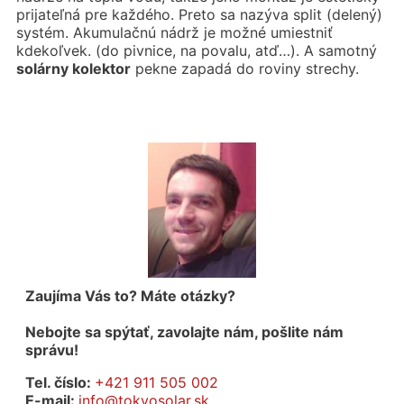
prijateľná pre každého. Preto sa nazýva split (delený)
systém. Akumulačnú nádrž je možné umiestniť
kdekoľvek. (do pivnice, na povalu, atď…). A samotný
solárny kolektor
pekne zapadá do roviny strechy.
Zaujíma Vás to? Máte otázky?
Nebojte sa spýtať, zavolajte nám, pošlite nám
správu!
Tel. číslo:
+421 911 505 002
E-mail:
info@tokyosolar.sk