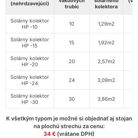
vákuových
solárneho
(vr
(nehrdzavejúci)
trubíc
kolektora
D
Solárny kolektor
10
1,29m2
3
HP -10
Solárny kolektor
15
1,92m2
4
HP -15
Solárny kolektor
20
2,57m2
6
HP -20
Solárny kolektor
24
3,09m2
7
HP -24
Solárny kolektor
30
3,86m2
9
HP -30
K všetkým typom je možné si objednať aj stojan
na plochú strechu za cenu:
34 €
(vrátane DPH)