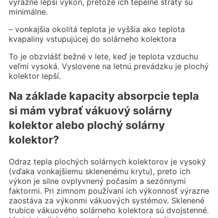
výrazne lepší výkon, pretože ich tepelné straty sú
minimálne.
– vonkajšia okolitá teplota je vyššia ako teplota
kvapaliny vstupujúcej do solárneho kolektora
To je obzvlášť bežné v lete, keď je teplota vzduchu
veľmi vysoká. Vyslovene na letnú prevádzku je plochý
kolektor lepší.
Na základe kapacity absorpcie tepla
si mám vybrať vákuový solárny
kolektor alebo plochý solárny
kolektor?
Odraz tepla plochých solárnych kolektorov je vysoký
(vďaka vonkajšiemu sklenenému krytu), preto ich
výkon je silne ovplyvnený počasím a sezónnymi
faktormi. Pri zimnom používaní ich výkonnosť výrazne
zaostáva za výkonmi vákuových systémov. Sklenené
trubice vákuového solárneho kolektora sú dvojstenné.