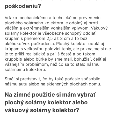
poškodeniu?
Vďaka mechanickému a technickému prevedeniu
plochého solárneho kolektora je odolný aj proti
väčším a extrémnejším vonkajším vplyvom. Vákuový
solárny kolektor je všeobecne schopný odolať
krúpam s priemerom 2,5 až 3 cm a to bez
akéhokoľvek poškodenia. Plochý kolektor odolá aj
krúpam s veľkosťou polovici tehly, ale priznajme si nie
je to príliš realistické a príliš časté a po takom
krupobití alebo búrke by sme mali, bohužiaľ, čeliť aj
vážnejším problémom, než čo sa to stalo nášmu
solárnemu kolektoru.
Stačí si predstaviť, čo by také počasie spôsobilo
nášmu autu alebo na sklenených plochách domu.
Na zimné použitie si mám vybrať
plochý solárny kolektor alebo
vákuový solárny kolektor?