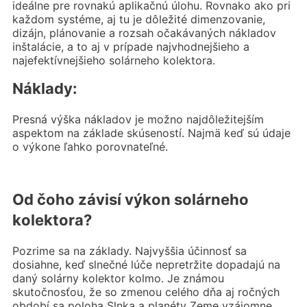
ideálne pre rovnakú aplikačnú úlohu. Rovnako ako pri
každom systéme, aj tu je dôležité dimenzovanie,
dizájn, plánovanie a rozsah očakávaných nákladov
inštalácie, a to aj v prípade najvhodnejšieho a
najefektívnejšieho solárneho kolektora.
Náklady:
Presná výška nákladov je možno najdôležitejším
aspektom na základe skúseností. Najmä keď sú údaje
o výkone ľahko porovnateľné.
Od čoho závisí výkon solárneho
kolektora?
Pozrime sa na základy. Najvyššia účinnosť sa
dosiahne, keď slnečné lúče nepretržite dopadajú na
daný solárny kolektor kolmo. Je známou
skutočnosťou, že so zmenou celého dňa aj ročných
období sa poloha Slnka a planéty Zeme vzájomne