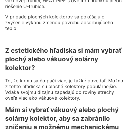
vákuovej trubici, HEAT PIPE s dvojitou hrúbkou alebo
riešenie U-trubice.
V prípade plochých kolektorov sa pokúšajú o
zvýšenie výkonu zmenou povrchu absorbujúceho
teplo.
Z estetického hľadiska si mám vybrať
plochý alebo vákuový solárny
kolektor?
To, že komu sa čo páči viac, je tažké povedať. Možno
z tohto hľadiska sú ploché kolektory populárnejšie.
Vďaka svojmu dizajnu zapadajú do roviny strechy
oveľa viac ako vákuové kolektory.
Mám si vybrať vákuový alebo plochý
solárny kolektor, aby sa zabránilo
zničeniu a možnému mechanickému