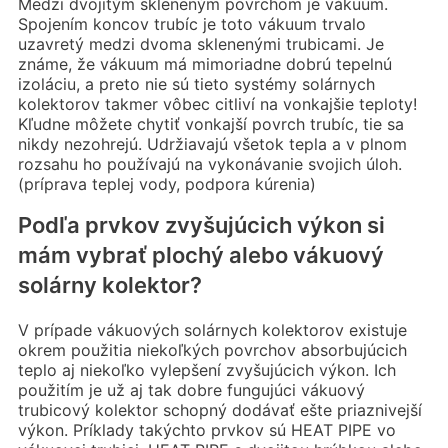
Medzi dvojitým skleneným povrchom je vákuum.
Spojením koncov trubíc je toto vákuum trvalo
uzavretý medzi dvoma sklenenými trubicami. Je
známe, že vákuum má mimoriadne dobrú tepelnú
izoláciu, a preto nie sú tieto systémy solárnych
kolektorov takmer vôbec citliví na vonkajšie teploty!
Kľudne môžete chytiť vonkajší povrch trubíc, tie sa
nikdy nezohrejú. Udržiavajú všetok tepla a v plnom
rozsahu ho používajú na vykonávanie svojich úloh.
(príprava teplej vody, podpora kúrenia)
Podľa prvkov zvyšujúcich výkon si
mám vybrať plochý alebo vákuový
solárny kolektor?
V prípade vákuových solárnych kolektorov existuje
okrem použitia niekoľkých povrchov absorbujúcich
teplo aj niekoľko vylepšení zvyšujúcich výkon. Ich
použitím je už aj tak dobre fungujúci vákuový
trubicový kolektor schopný dodávať ešte priaznivejší
výkon. Príklady takýchto prvkov sú HEAT PIPE vo