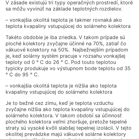
V zásade existujú tri typy operačných prostredí, ktoré
sa môžu vyvinúť na základe teplotných rozdielov.
– vonkajšia okolitá teplota je takmer rovnaká ako
teplota kvapaliny vstupujúcej do solárneho kolektora
Takéto obdobie je iba zriedka. V takom prípade sú
ploché kolektory zvyčajne účinné na 70%, zatiaľ čo
vákuové kolektory na 50%. Najbežnejším prípadom
je, keď solárny systém pracuje v rozsahu vonkajšej
teploty od 0 ° C do 26 ° C. Pod touto teplotou
typicky produkuje vo výstupnom bode teplotu od 35
° C do 95 ° C.
– vonkajšia okolitá teplota je nižšia ako teplota
kvapaliny vstupujúcej do solárneho kolektora
Je to bežné cez zimu, keď je teplota vzduchu
zvyčajne nižšia ako teplota kvapaliny vstupujúcej do
solárneho kolektora. V takom období sa účinnosť
plochého kolektora veľmi zhoršuje, pretože tepelné
straty sú vysoké kvôli slabšej tepelnej izolácii. V tejto
okolitej prevádzke majú vákuové solárne kolektory