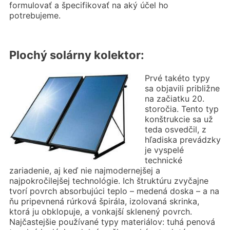
formulovať a špecifikovať na aký účel ho
potrebujeme.
Plochý solárny kolektor:
Prvé takéto typy
sa objavili približne
na začiatku 20.
storočia. Tento typ
konštrukcie sa už
teda osvedčil, z
hľadiska prevádzky
je vyspelé
technické
zariadenie, aj keď nie najmodernejšej a
najpokročilejšej technológie. Ich štruktúru zvyčajne
tvorí povrch absorbujúci teplo – medená doska – a na
ňu pripevnená rúrková špirála, izolovaná skrinka,
ktorá ju obklopuje, a vonkajší sklenený povrch.
Najčastejšie používané typy materiálov: tuhá penová