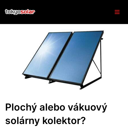
Skip
Mai
to
content
Men
Plochý alebo vákuový
solárny kolektor?