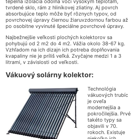
tepelná izolácia odolná voči vysokým teplotám,
tvrdené sklo, rám z hliníkovej zliatiny. Aj povrch
absorbujúce teplo môže byť rôznych typov, od
povrchovej úpravy čiernou žiaruvzdornou farbou až
po osobitne vyvinuté špeciálne povrchové úpravy.
Najbežnejšie veľkosti plochých kolektorov sa
pohybujú od 2 m2 do 4 m2. Vážia okolo 38-67 kg.
Vzhľadom na ich dizajn ich potreba doplňovania
kvapaliny nie je príliš veľká. Zvyčajne medzi 1 a 3
litrami, v závislosti od veľkosti.
Vákuový solárny kolektor:
Technológia
vákuových trubíc
je oveľa
modernejšia a
pokročilejšia. Prvé
takéto typy sa
objavili v 70.
rokoch. Existuje
niekoľko ich