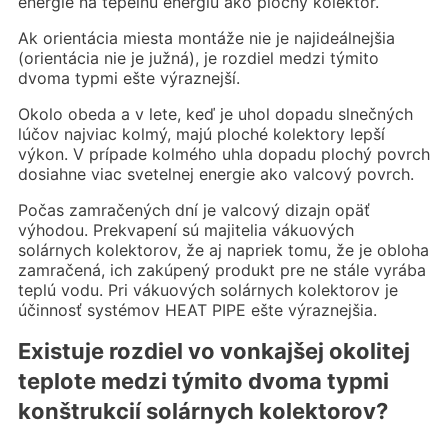
energie na tepelnú energiu ako plochý kolektor.
Ak orientácia miesta montáže nie je najideálnejšia
(orientácia nie je južná), je rozdiel medzi týmito
dvoma typmi ešte výraznejší.
Okolo obeda a v lete, keď je uhol dopadu slnečných
lúčov najviac kolmý, majú ploché kolektory lepší
výkon. V prípade kolmého uhla dopadu plochý povrch
dosiahne viac svetelnej energie ako valcový povrch.
Počas zamračených dní je valcový dizajn opäť
výhodou. Prekvapení sú majitelia vákuových
solárnych kolektorov, že aj napriek tomu, že je obloha
zamračená, ich zakúpený produkt pre ne stále vyrába
teplú vodu. Pri vákuových solárnych kolektorov je
účinnosť systémov HEAT PIPE ešte výraznejšia.
Existuje rozdiel vo vonkajšej okolitej
teplote medzi týmito dvoma typmi
konštrukcií solárnych kolektorov?