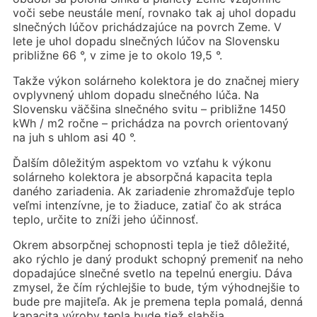
voči sebe neustále mení, rovnako tak aj uhol dopadu
slnečných lúčov prichádzajúce na povrch Zeme. V
lete je uhol dopadu slnečných lúčov na Slovensku
približne 66 °, v zime je to okolo 19,5 °.
Takže výkon solárneho kolektora je do značnej miery
ovplyvnený uhlom dopadu slnečného lúča. Na
Slovensku väčšina slnečného svitu – približne 1450
kWh / m2 ročne – prichádza na povrch orientovaný
na juh s uhlom asi 40 °.
Ďalším dôležitým aspektom vo vzťahu k výkonu
solárneho kolektora je absorpčná kapacita tepla
daného zariadenia. Ak zariadenie zhromažďuje teplo
veľmi intenzívne, je to žiaduce, zatiaľ čo ak stráca
teplo, určite to zníži jeho účinnosť.
Okrem absorpčnej schopnosti tepla je tiež dôležité,
ako rýchlo je daný produkt schopný premeniť na neho
dopadajúce slnečné svetlo na tepelnú energiu. Dáva
zmysel, že čím rýchlejšie to bude, tým výhodnejšie to
bude pre majiteľa. Ak je premena tepla pomalá, denná
kapacita výroby tepla bude tiež slabšia.