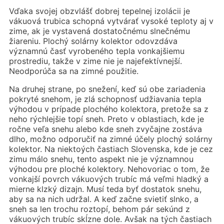
Vďaka svojej obzvlášť dobrej tepelnej izolácii je
vákuová trubica schopná vytvárať vysoké teploty aj v
zime, ak je vystavená dostatočnému slnečnému
žiareniu. Plochý solárny kolektor odovzdáva
významnú časť vyrobeného tepla vonkajšiemu
prostrediu, takže v zime nie je najefektívnejší.
Neodporúča sa na zimné použitie.
Na druhej strane, po snežení, keď sú obe zariadenia
pokryté snehom, je zlá schopnosť udžiavania tepla
výhodou v prípade plochého kolektora, pretože sa z
neho rýchlejšie topí sneh. Preto v oblastiach, kde je
ročne veľa snehu alebo kde sneh zvyčajne zostáva
dlho, možno odporučiť na zimné účely plochý solárny
kolektor. Na niektoých častiach Slovenska, kde je cez
zimu málo snehu, tento aspekt nie je významnou
výhodou pre ploché kolektory. Nehovoriac o tom, že
vonkajší povrch vákuových trubíc má veľmi hladký a
mierne klzký dizajn. Musí teda byť dostatok snehu,
aby sa na nich udržal. A keď začne svietiť slnko, a
sneh sa len trochu roztopí, behom pár sekúnd z
vákuových trubíc skĺzne dole. Avšak na tých častiach