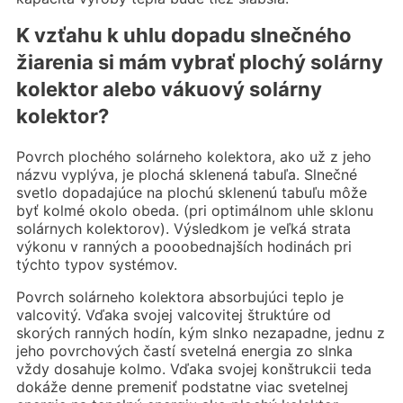
K vzťahu k uhlu dopadu slnečného
žiarenia si mám vybrať plochý solárny
kolektor alebo vákuový solárny
kolektor?
Povrch plochého solárneho kolektora, ako už z jeho
názvu vyplýva, je plochá sklenená tabuľa. Slnečné
svetlo dopadajúce na plochú sklenenú tabuľu môže
byť kolmé okolo obeda. (pri optimálnom uhle sklonu
solárnych kolektorov). Výsledkom je veľká strata
výkonu v ranných a pooobednajších hodinách pri
týchto typov systémov.
Povrch solárneho kolektora absorbujúci teplo je
valcovitý. Vďaka svojej valcovitej štruktúre od
skorých ranných hodín, kým slnko nezapadne, jednu z
jeho povrchových častí svetelná energia zo slnka
vždy dosahuje kolmo. Vďaka svojej konštrukcii teda
dokáže denne premeniť podstatne viac svetelnej