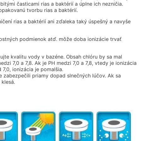
tými časticami rias a baktérií a úplne ich nezničia.
pakovanú tvorbu rias a baktérií.
ičení rias a baktérií ani zďaleka taký úspešný a navyše
nostných podmienok atď. môže doba ionizácie trvať
ujte kvalitu vody v bazéne. Obsah chlóru by sa mal
zi 7,0 a 7,8. Ak je PH medzi 7,0 a 7,8, vtedy je ionizácia
 7,0, ionizácia je pomalšia.
te zabezpečili priamy dopad slnečných lúčov. Ak sa
 klesá.