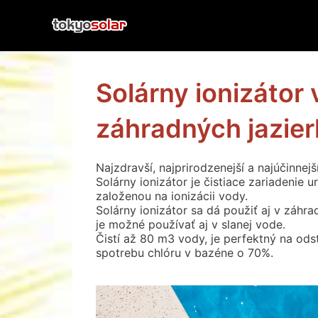
Skip
to
content
Solárny ionizátor
záhradných jazie
Najzdravší, najprirodzenejší a najúčinnej
Solárny ionizátor je čistiace zariadenie
založenou na ionizácii vody.
Solárny ionizátor sa dá použiť aj v záhra
je možné používať aj v slanej vode.
Čistí až 80 m3 vody, je perfektný na odst
spotrebu chlóru v bazéne o 70%.