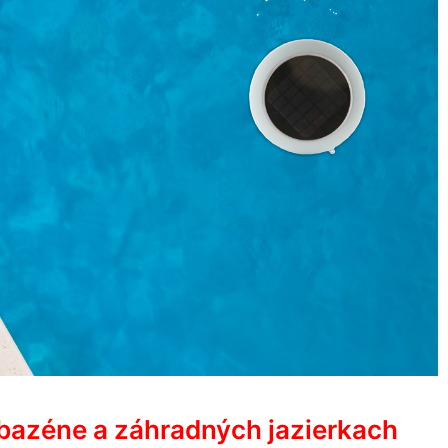
 bazéne a záhradných jazierkach