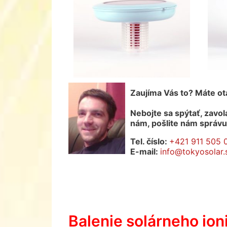
Zaujíma Vás to? Máte o
Nebojte sa spýtať, zavol
nám, pošlite nám správ
Tel. číslo:
+421 911 505 
E-mail:
info@tokyosolar.
Balenie solárneho ion