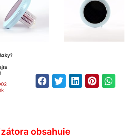
tázky?
ajte
u!
002
sk
izátora obsahuje