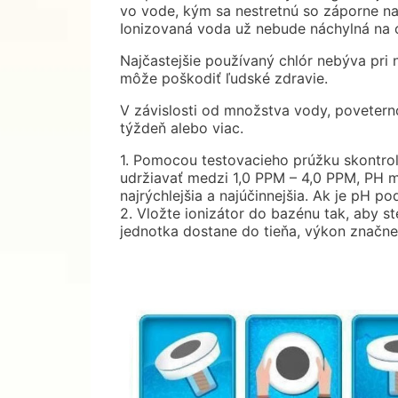
vo vode, kým sa nestretnú so záporne nabi
Ionizovaná voda už nebude náchylná na o
Najčastejšie používaný chlór nebýva pri n
môže poškodiť ľudské zdravie.
V závislosti od množstva vody, poveter
týždeň alebo viac.
1. Pomocou testovacieho prúžku skontrol
udržiavať medzi 1,0 PPM – 4,0 PPM, PH med
najrýchlejšia a najúčinnejšia. Ak je pH pod
2. Vložte ionizátor do bazénu tak, aby s
jednotka dostane do tieňa, výkon značne