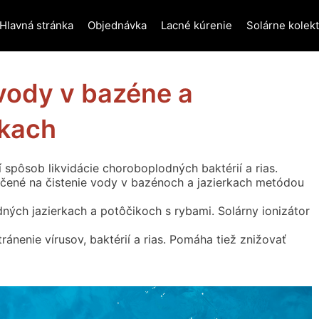
Hlavná stránka
Objednávka
Lacné kúrenie
Solárne kolek
 vody v bazéne a
rkach
ší spôsob likvidácie choroboplodných baktérií a rias.
 určené na čistenie vody v bazénoch a jazierkach metódou
dných jazierkach a potôčikoch s rybami. Solárny ionizátor
ránenie vírusov, baktérií a rias. Pomáha tiež znižovať