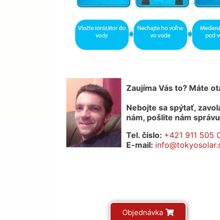
Zaujíma Vás to? Máte o
Nebojte sa spýtať, zavol
nám, pošlite nám správ
Tel. číslo:
+421 911 505 
E-mail:
info@tokyosolar.
Objednávka