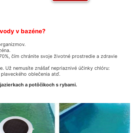
 vody v bazéne?
organizmov.
zéna.
0%, čím chránite svoje životné prostredie a zdravie
 Už nemusíte znášať nepriaznivé účinky chlóru:
 plaveckého oblečenia atď.
jazierkach a potôčikoch s rybami.